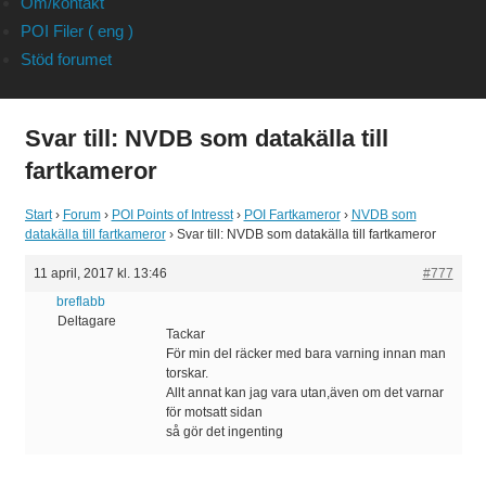
Om/kontakt
POI Filer ( eng )
Stöd forumet
Svar till: NVDB som datakälla till
fartkameror
Start
›
Forum
›
POI Points of Intresst
›
POI Fartkameror
›
NVDB som
datakälla till fartkameror
›
Svar till: NVDB som datakälla till fartkameror
11 april, 2017 kl. 13:46
#777
breflabb
Deltagare
Tackar
För min del räcker med bara varning innan man
torskar.
Allt annat kan jag vara utan,även om det varnar
för motsatt sidan
så gör det ingenting