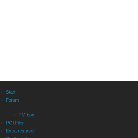
Start
Forum
PM box
POI Filer
Extra resurser