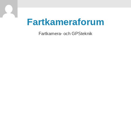
>
Hoppa
till
Fartkameraforum
innehåll
Fartkamera- och GPSteknik