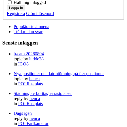
Håll mig inloggad
Logga in
Registrera
Glömt lösenord
Populäraste ämnena
Trådar utan svar
Senste inläggen
h-cam 20260804
topic by
ludde28
in
IGO8
Nya positioner och latrintömning på fler positioner
topic by
henca
in
POI Rastplats
Städning av borttagna rastplatser
reply by
henca
in
POI Rastplats
Dags igen
reply by
henca
in
POI Fartkameror