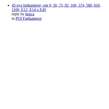
45 nya fartkameror, väg 9, 56, 73, 92, 166, 374, 580, 616,
1100, E12, E14 o E45
reply by
henca
in
POI Fartkameror