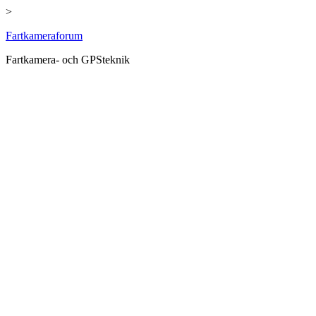
>
Hoppa
Fartkameraforum
till
Fartkamera- och GPSteknik
innehåll