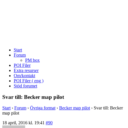
Start
Forum
PM box
POI Filer
Extra resurser
Om/kontakt
POI Filer ( eng )
Stöd forumet
Svar till: Becker map pilot
Start
›
Forum
›
Övriga format
›
Becker map pilot
›
Svar till: Becker
map pilot
18 april, 2016 kl. 19:41
#90